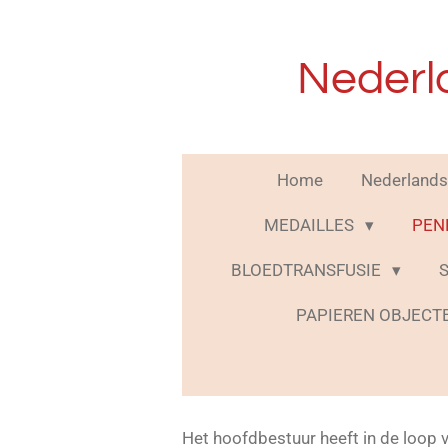
Ga
direct
Nederl
naar
de
hoofdinhoud
Home
Nederlands
MEDAILLES
PEN
BLOEDTRANSFUSIE
S
PAPIEREN OBJEC
Het hoofdbestuur heeft in de loop 