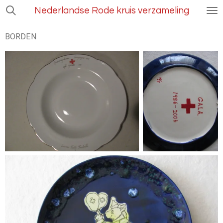
Ga
Nederlandse Rode kruis verzameling
direct
naar
BORDEN
de
hoofdinhoud